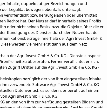
iger Inhalte, doppeldeutiger Bezeichnungen und
 der Legalität bewegen, ebenfalls untersagt.
n veröffentlicht bzw. heraufgeladen oder übermittelt
hen Rechte hat. Der Nutzer darf innerhalb seines Profils
hn oder nicht seinen Besitz bzw. die Objekte, über die er
e der Kündigung des Dienstes durch den Nutzer hat der
mmunikationsbeiträge innerhalb der Agri Invest GmbH &
. Diese werden vielmehr erst dann aus dem Netz
nerhalb der Agri Invest GmbH & Co. KG - Dienste einspeist,
enfreiheit zu überprüfen. Ferner verpflichtet er sich,
ten Zugriff Dritter auf die Agri Invest GmbH & Co. KG -
erheitskopien bezüglich der von ihm eingestellten Inhalte
on ihm verwendete Software Agri Invest GmbH & Co. KG
uellen Datenverlust, es sei denn, er beruht auf einem
 von Agri Invest GmbH & Co. KG.
 KG an den von ihm zur Verfügung gestellten Bildern und
tweiten einfachen Nutzungsrechte ein. Agri Invest GmbH