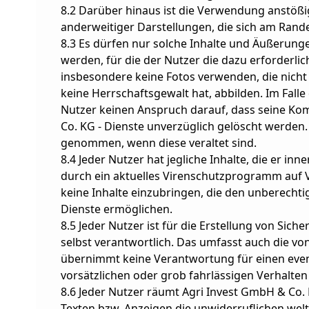
8.2 Darüber hinaus ist die Verwendung anstöß
anderweitiger Darstellungen, die sich am Rande
8.3 Es dürfen nur solche Inhalte und Äußerunge
werden, für die der Nutzer die dazu erforderlic
insbesondere keine Fotos verwenden, die nicht i
keine Herrschaftsgewalt hat, abbilden. Im Fall
Nutzer keinen Anspruch darauf, dass seine Ko
Co. KG - Dienste unverzüglich gelöscht werden
genommen, wenn diese veraltet sind.
8.4 Jeder Nutzer hat jegliche Inhalte, die er in
durch ein aktuelles Virenschutzprogramm auf Vir
keine Inhalte einzubringen, die den unberechtig
Dienste ermöglichen.
8.5 Jeder Nutzer ist für die Erstellung von Sich
selbst verantwortlich. Das umfasst auch die v
übernimmt keine Verantwortung für einen event
vorsätzlichen oder grob fahrlässigen Verhalten
8.6 Jeder Nutzer räumt Agri Invest GmbH & Co.
Texten bzw. Anzeigen die unwiderruflichen wel